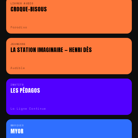
LIVRES AUDIO
CROQUE-BISOUS
Paradiso
JEUNESSE
LA STATION IMAGINAIRE — HENRI DÈS
Audible
INSTITS
LES PÉDAGOS
La Ligne Continue
MARQUES
MYOR