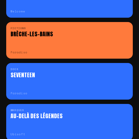
Welcome
FICTIONS
BRÈCHE-LES-BAINS
Paradiso
DOCS
SEVENTEEN
Paradiso
MARQUES
AU-DELÀ DES LÉGENDES
Ubisoft