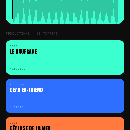
et
podcasts
PRODUCTIONS — 53 TITRE(S)
DOCS
LE NAUFRAGE
Paradiso
FICTIONS
DEAR EX-FRIEND
Audible
DOCS
DÉFENSE DE FILMER