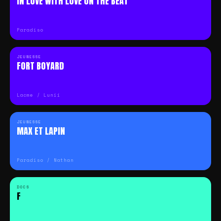
IN LOVE WITH LOVE ON THE BEAT
Paradiso
JEUNESSE
FORT BOYARD
Lacme / Lunii
JEUNESSE
MAX ET LAPIN
Paradiso / Nathan
DOCS
F