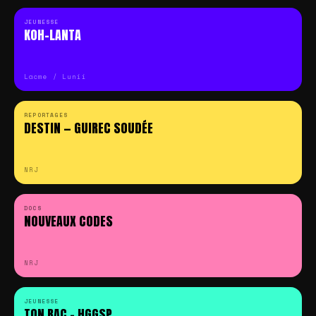
JEUNESSE
KOH-LANTA
Lacme / Lunii
REPORTAGES
DESTIN — GUIREC SOUDÉE
NRJ
DOCS
NOUVEAUX CODES
NRJ
JEUNESSE
TON BAC – HGGSP