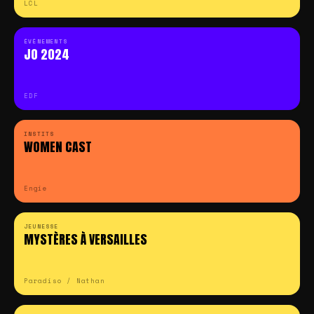
LCL
ÉVÉNEMENTS
JO 2024
EDF
INSTITS
WOMEN CAST
Engie
JEUNESSE
MYSTÈRES À VERSAILLES
Paradiso / Nathan